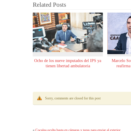
Related Posts
Ocho de los nueve imputados del IPS ya
Marcelo Sot
tienen libertad ambulatoria
reafirma
Sorry, comments are closed for this post
«
Cocaína oculta hasta en cámaras y tazas para enviar al exterior