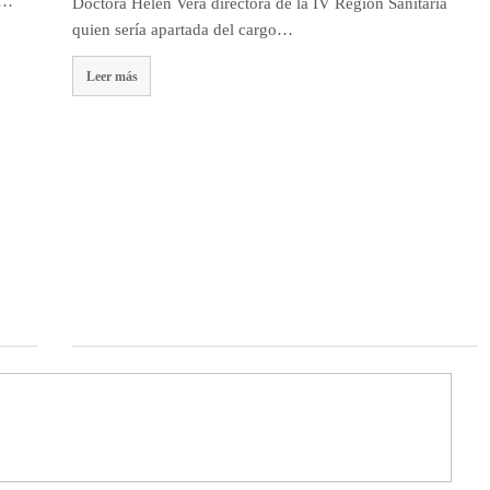
o…
Doctora Helen Vera directora de la IV Región Sanitaria
quien sería apartada del cargo…
Leer más