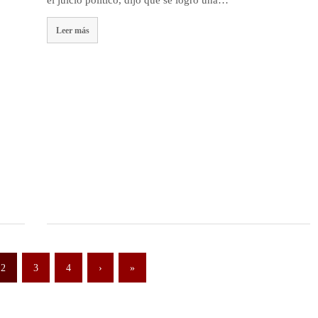
Leer más
2
3
4
›
»