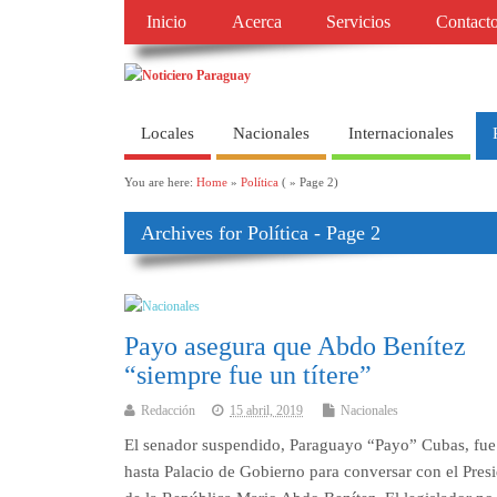
Inicio
Acerca
Servicios
Contact
Locales
Nacionales
Internacionales
You are here:
Home
»
Política
( » Page 2)
Archives for Política - Page 2
Payo asegura que Abdo Benítez
“siempre fue un títere”
Redacción
15 abril, 2019
Nacionales
El senador suspendido, Paraguayo “Payo” Cubas, fue
hasta Palacio de Gobierno para conversar con el Pres